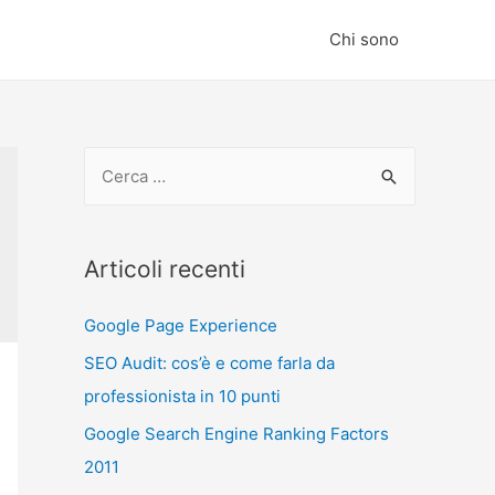
Chi sono
R
i
c
e
Articoli recenti
r
Google Page Experience
c
a
SEO Audit: cos’è e come farla da
p
professionista in 10 punti
e
Google Search Engine Ranking Factors
r
2011
: