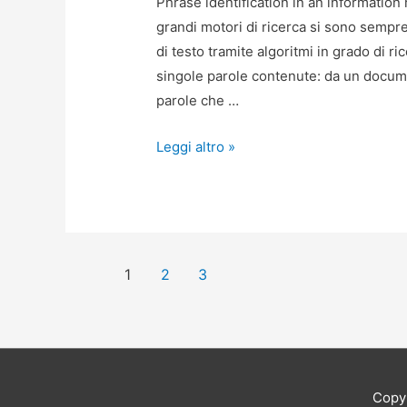
Phrase identification in an information r
grandi motori di ricerca si sono sempre
di testo tramite algoritmi in grado di r
singole parole contenute: da un docume
parole che …
Google
Leggi altro »
PhraseRank:
indicizzazione
per
frasi.
Navigazione
1
2
3
articoli
Copy