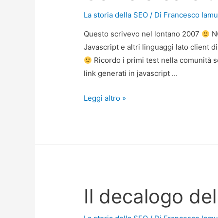
La storia della SEO
/ Di
Francesco Iamu
Questo scrivevo nel lontano 2007
NO
Javascript e altri linguaggi lato client 
Ricordo i primi test nella comunità s
link generati in javascript …
Come
Leggi altro »
creare
un
sito
di
successo?
Il decalogo dell