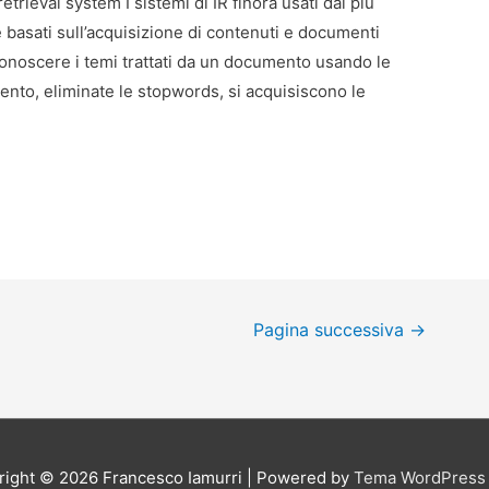
etrieval system I sistemi di IR finora usati dai più
 basati sull’acquisizione di contenuti e documenti
iconoscere i temi trattati da un documento usando le
nto, eliminate le stopwords, si acquisiscono le
Pagina successiva
→
right © 2026
Francesco Iamurri
| Powered by
Tema WordPress 