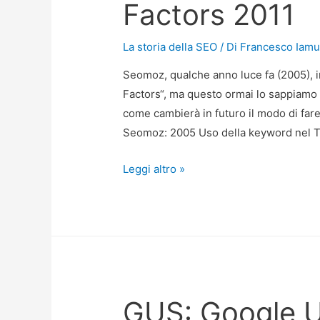
Factors 2011
La storia della SEO
/ Di
Francesco Iamu
Seomoz, qualche anno luce fa (2005), i
Factors“, ma questo ormai lo sappiamo
come cambierà in futuro il modo di far
Seomoz: 2005 Uso della keyword nel Ta
Google
Leggi altro »
Search
Engine
Ranking
Factors
2011
GUS: Google U