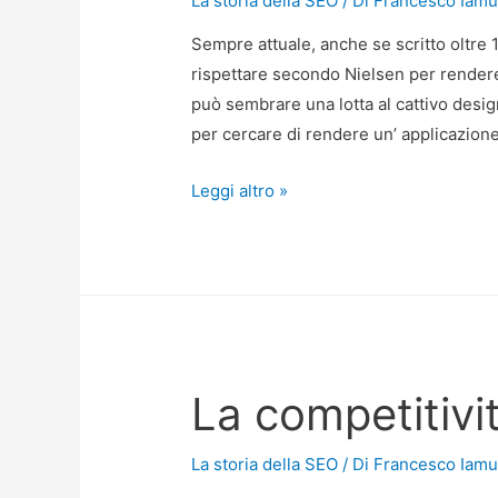
La storia della SEO
/ Di
Francesco Iamu
Sempre attuale, anche se scritto oltre 
rispettare secondo Nielsen per rendere
può sembrare una lotta al cattivo design
per cercare di rendere un’ applicazione 
Il
Leggi altro »
decalogo
dell’usabilità
La competitivi
La storia della SEO
/ Di
Francesco Iamu