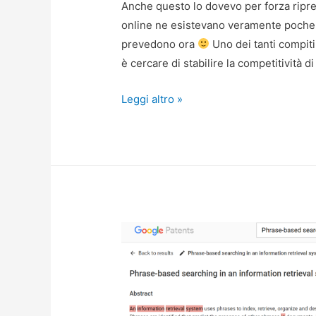
Anche questo lo dovevo per forza rip
online ne esistevano veramente poche 
prevedono ora
Uno dei tanti compiti
è cercare di stabilire la competitività di
La
Leggi altro »
competitività
di
una
SERP