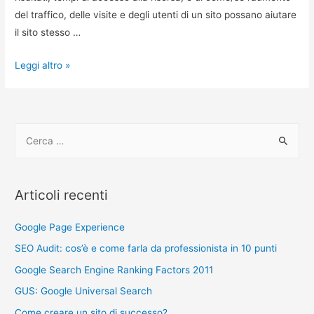
del traffico, delle visite e degli utenti di un sito possano aiutare
il sito stesso …
Brevetto
Leggi altro »
Google
Comportamenti,
Preferenze,
R
Raccomandazioni
i
c
e
Articoli recenti
r
c
Google Page Experience
a
SEO Audit: cos’è e come farla da professionista in 10 punti
p
Google Search Engine Ranking Factors 2011
e
GUS: Google Universal Search
r
Come creare un sito di successo?