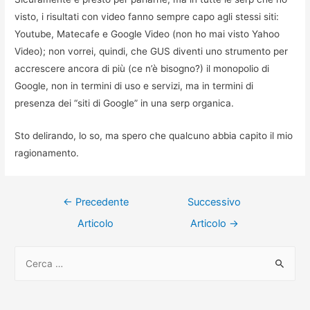
visto, i risultati con video fanno sempre capo agli stessi siti:
Youtube, Matecafe e Google Video (non ho mai visto Yahoo
Video); non vorrei, quindi, che GUS diventi uno strumento per
accrescere ancora di più (ce n’è bisogno?) il monopolio di
Google, non in termini di uso e servizi, ma in termini di
presenza dei “siti di Google” in una serp organica.
Sto delirando, lo so, ma spero che qualcuno abbia capito il mio
ragionamento.
Navigazione
←
Precedente
Successivo
articoli
Articolo
Articolo
→
R
i
c