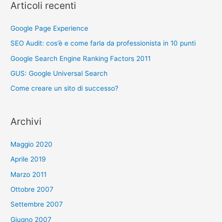
e
Articoli recenti
r
c
Google Page Experience
a
SEO Audit: cos’è e come farla da professionista in 10 punti
p
Google Search Engine Ranking Factors 2011
e
GUS: Google Universal Search
r
Come creare un sito di successo?
:
Archivi
Maggio 2020
Aprile 2019
Marzo 2011
Ottobre 2007
Settembre 2007
Giugno 2007