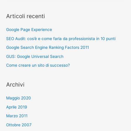
c
e
Articoli recenti
r
c
Google Page Experience
a
SEO Audit: cos’è e come farla da professionista in 10 punti
p
Google Search Engine Ranking Factors 2011
e
GUS: Google Universal Search
r
Come creare un sito di successo?
:
Archivi
Maggio 2020
Aprile 2019
Marzo 2011
Ottobre 2007